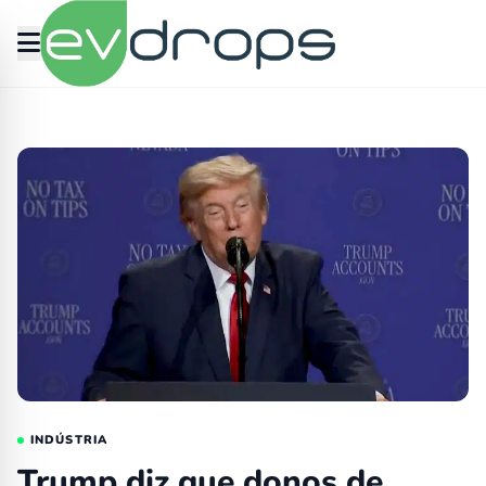
evdrops
Destaques
INDÚSTRIA
Trump diz que donos de