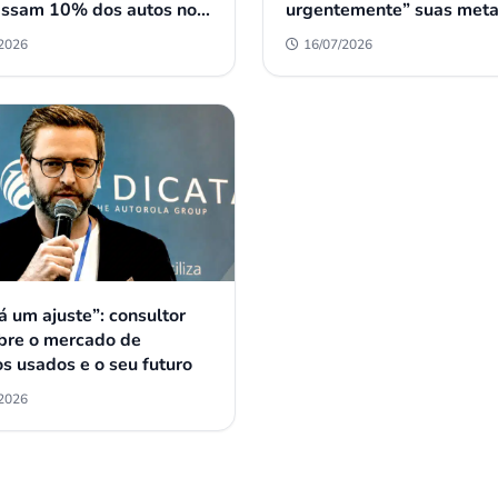
assam 10% dos autos no
urgentemente” suas meta
e Dolphin Mini perde a
veículos elétricos
/2026
16/07/2026
o varejo
á um ajuste”: consultor
obre o mercado de
os usados e o seu futuro
/2026