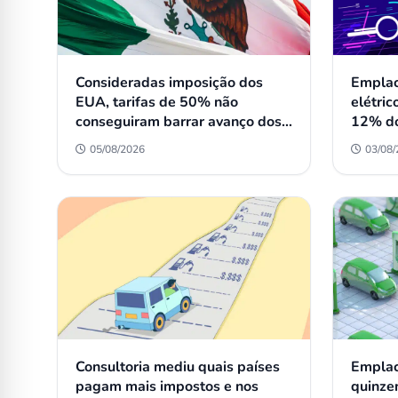
Consideradas imposição dos
Emplac
EUA, tarifas de 50% não
elétri
conseguiram barrar avanço dos
12% do
carros chineses no México
Mini n
05/08/2026
03/08
varejo
Consultoria mediu quais países
Emplac
pagam mais impostos e nos
quinzen