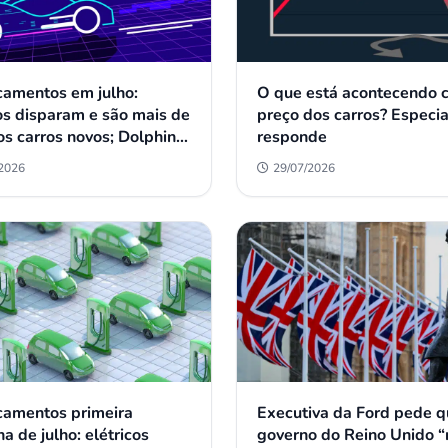
amentos em julho:
O que está acontecendo 
cos disparam e são mais de
preço dos carros? Especia
s carros novos; Dolphin
responde
ão é mais o número 1 no
/2026
29/07/2026
amentos primeira
Executiva da Ford pede 
a de julho: elétricos
governo do Reino Unido “