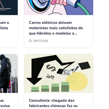
com o
Carros elétricos deixam
lista
motoristas mais satisfeitos do
que híbridos e modelos a
combustão, aponta estudo
29/07/2026
que
Consultoria: chegada das
revise
fabricantes chinesas fez os