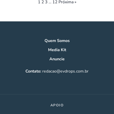
Paginação
1
2
3
…
12
Próxima »
de
posts
Quem Somos
Media Kit
Anuncie
Contato:
redacao@evdrops.com.br
APOIO