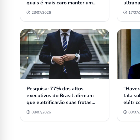
quais é mais caro manter um
ultrap
carro; veja onde fica o Brasil
Brasil 
23/07/2026
17/07
coroa d
Pesquisa: 77% dos altos
“Haver
executivos do Brasil afirmam
fala s
que eletrificarão suas frotas
elétric
antes de 2030
08/07/2026
03/07