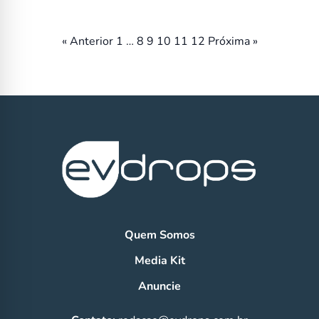
Paginação
« Anterior
1
…
8
9
10
11
12
Próxima »
de
posts
Quem Somos
Media Kit
Anuncie