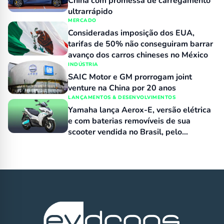
China com promessa de carregamento
ultrarrápido
MERCADO
Consideradas imposição dos EUA,
tarifas de 50% não conseguiram barrar
avanço dos carros chineses no México
INDÚSTRIA
SAIC Motor e GM prorrogam joint
venture na China por 20 anos
LANÇAMENTOS & DESENVOLVIMENTOS
Yamaha lança Aerox-E, versão elétrica
e com baterias removíveis de sua
scooter vendida no Brasil, pelo
equivalente a R$ 15 mil