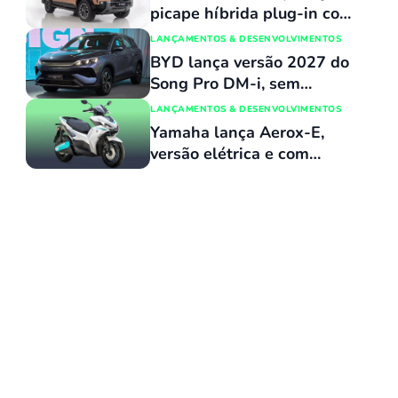
picape híbrida plug-in com
capacidade de atravessar
LANÇAMENTOS & DESENVOLVIMENTOS
trechos alagados de até 90
BYD lança versão 2027 do
cm
Song Pro DM-i, sem
reajuste de preços, com
LANÇAMENTOS & DESENVOLVIMENTOS
várias atualizações e agora
Yamaha lança Aerox-E,
flex
versão elétrica e com
baterias removíveis de sua
scooter vendida no Brasil,
al | Citroën / Divulgação
pelo equivalente a R$ 15
mil