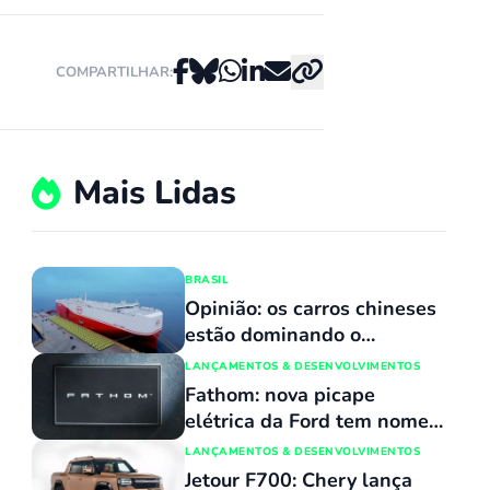
COMPARTILHAR:
Mais Lidas
BRASIL
Opinião: os carros chineses
estão dominando o
mercado porque
LANÇAMENTOS & DESENVOLVIMENTOS
simplesmente não têm
Fathom: nova picape
concorrentes
elétrica da Ford tem nome
revelado e custará o mesmo
LANÇAMENTOS & DESENVOLVIMENTOS
que uma Maverick
Jetour F700: Chery lança