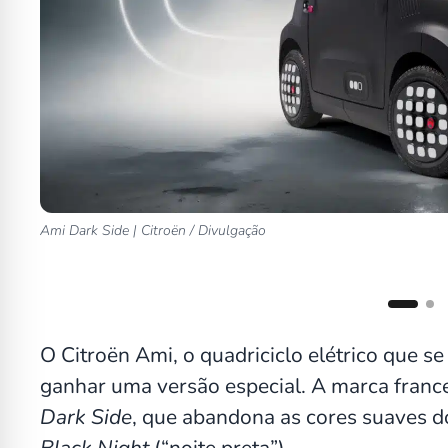
Ami Dark Side | Citroën / Divulgação
O Citroën Ami, o quadriciclo elétrico que 
ganhar uma versão especial. A marca franc
Dark Side
, que abandona as cores suaves
Black Night
(“noite preta”).