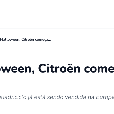
 Halloween, Citroën começa…
oween, Citroën come
quadriciclo já está sendo vendida na Europ