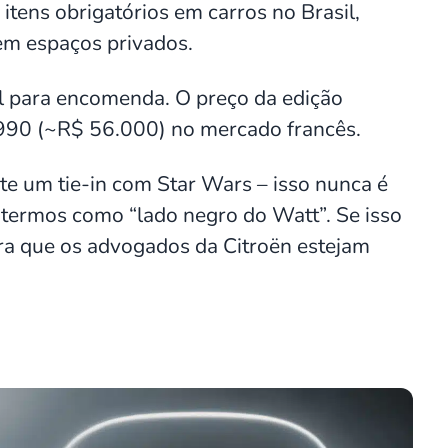
tens obrigatórios em carros no Brasil,
em espaços privados.
el para encomenda. O preço da edição
8.990 (~R$ 56.000) no mercado francês.
e um tie-in com Star Wars – isso nunca é
 termos como “lado negro do Watt”. Se isso
ra que os advogados da Citroën estejam