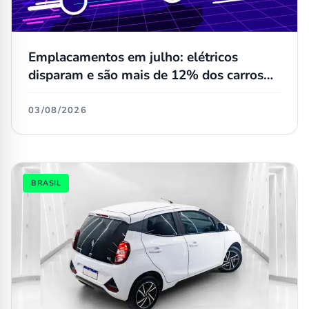
Emplacamentos em julho: elétricos
disparam e são mais de 12% dos carros
novos; Dolphin Mini não é mais o número
1 no varejo
03/08/2026
BRASIL