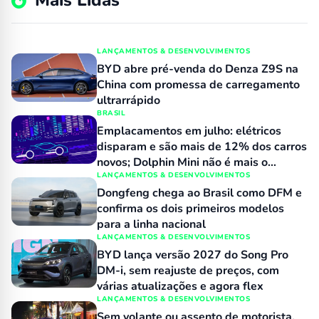
Mais Lidas
LANÇAMENTOS & DESENVOLVIMENTOS
BYD abre pré-venda do Denza Z9S na
China com promessa de carregamento
ultrarrápido
BRASIL
Emplacamentos em julho: elétricos
disparam e são mais de 12% dos carros
novos; Dolphin Mini não é mais o
número 1 no varejo
LANÇAMENTOS & DESENVOLVIMENTOS
Dongfeng chega ao Brasil como DFM e
confirma os dois primeiros modelos
para a linha nacional
LANÇAMENTOS & DESENVOLVIMENTOS
BYD lança versão 2027 do Song Pro
DM-i, sem reajuste de preços, com
várias atualizações e agora flex
LANÇAMENTOS & DESENVOLVIMENTOS
Sem volante ou assento de motorista,