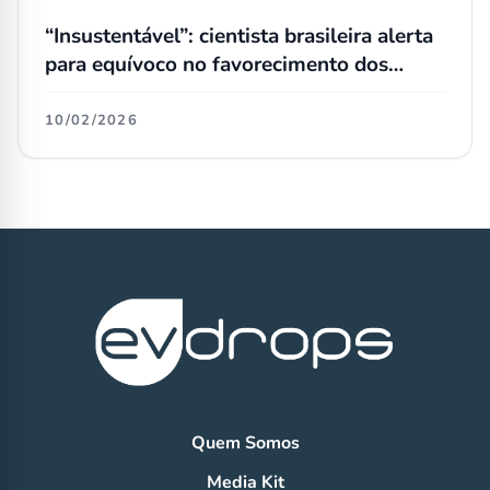
“Insustentável”: cientista brasileira alerta
para equívoco no favorecimento dos
biocombustíveis nas ações
governamentais
10/02/2026
Quem Somos
Media Kit