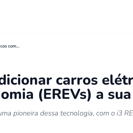
ricos com…
cionar carros elét
omia (EREVs) a sua
ma pioneira dessa tecnologia, com o i3 R