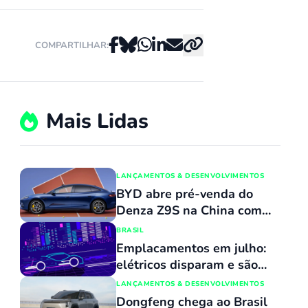
COMPARTILHAR:
Mais Lidas
LANÇAMENTOS & DESENVOLVIMENTOS
BYD abre pré-venda do
Denza Z9S na China com
promessa de carregamento
BRASIL
ultrarrápido
Emplacamentos em julho:
elétricos disparam e são
mais de 12% dos carros
LANÇAMENTOS & DESENVOLVIMENTOS
novos; Dolphin Mini não é
Dongfeng chega ao Brasil