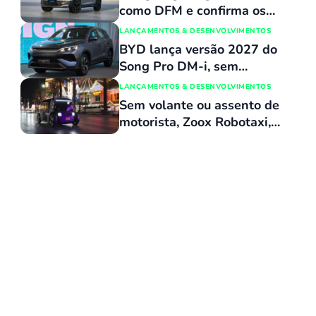
mais o número 1 no varejo
como DFM e confirma os
dois primeiros modelos
LANÇAMENTOS & DESENVOLVIMENTOS
para a linha nacional
BYD lança versão 2027 do
Song Pro DM-i, sem
reajuste de preços, com
LANÇAMENTOS & DESENVOLVIMENTOS
várias atualizações e agora
Sem volante ou assento de
flex
motorista, Zoox Robotaxi,
da Amazon, recebe
aprovação para operar
comercialmente