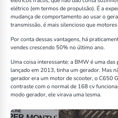
elétricos fracos, que não dão conta sozin
elétrico (em termos de propulsão). É a expe
mudança de comportamento ao usar o gerad
transmissão, é mais silencioso que motore
Por conta dessas vantagens, há praticamen
vendes crescendo 50% no último ano.
Uma coisa interessante: a BMW é uma das 
lançado em 2013, tinha um gerador. Mas 
gerador era um motor de scooter, o C650 
contraste com o normal de 168 cv funcionand
modo gerador, ele virava uma lesma.