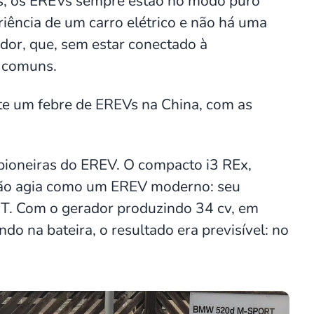
hos, os EREVs sempre estão no modo puro
riência de um carro elétrico e não há uma
or, que, sem estar conectado à
s comuns.
te um febre de EREVs na China, com as
pioneiras do EREV. O compacto i3 REx,
não agia como um EREV moderno: seu
GT. Com o gerador produzindo 34 cv, em
o na bateira, o resultado era previsível: no