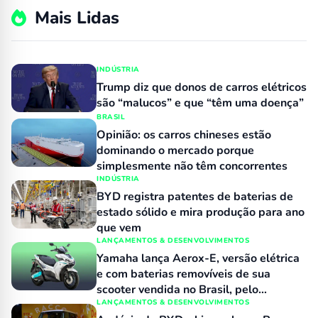
Mais Lidas
INDÚSTRIA
Trump diz que donos de carros elétricos
são “malucos” e que “têm uma doença”
BRASIL
Opinião: os carros chineses estão
dominando o mercado porque
simplesmente não têm concorrentes
INDÚSTRIA
BYD registra patentes de baterias de
estado sólido e mira produção para ano
que vem
LANÇAMENTOS & DESENVOLVIMENTOS
Yamaha lança Aerox-E, versão elétrica
e com baterias removíveis de sua
scooter vendida no Brasil, pelo
equivalente a R$ 15 mil
LANÇAMENTOS & DESENVOLVIMENTOS