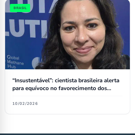
BRASIL
“Insustentável”: cientista brasileira alerta
para equívoco no favorecimento dos
biocombustíveis nas ações
governamentais
10/02/2026