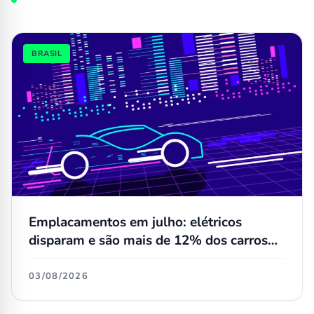
BRASIL
Emplacamentos em julho: elétricos
disparam e são mais de 12% dos carros
novos; Dolphin Mini não é mais o número
1 no varejo
03/08/2026