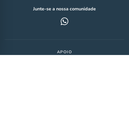
Junte-se a nossa comunidade
APOIO
Política de privacidade
|
Política de cookies
|
Termos de uso
© 2026 Agência FFF Comunicação LTDA
CNPJ 61.299.141/0001-41