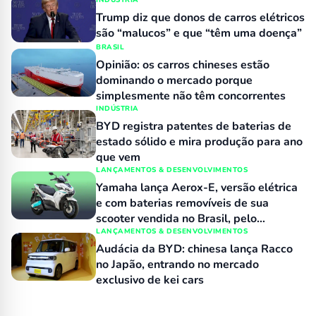
INDÚSTRIA
Trump diz que donos de carros elétricos
são “malucos” e que “têm uma doença”
BRASIL
Opinião: os carros chineses estão
dominando o mercado porque
simplesmente não têm concorrentes
INDÚSTRIA
BYD registra patentes de baterias de
estado sólido e mira produção para ano
que vem
LANÇAMENTOS & DESENVOLVIMENTOS
Yamaha lança Aerox-E, versão elétrica
e com baterias removíveis de sua
scooter vendida no Brasil, pelo
equivalente a R$ 15 mil
LANÇAMENTOS & DESENVOLVIMENTOS
Audácia da BYD: chinesa lança Racco
no Japão, entrando no mercado
exclusivo de kei cars