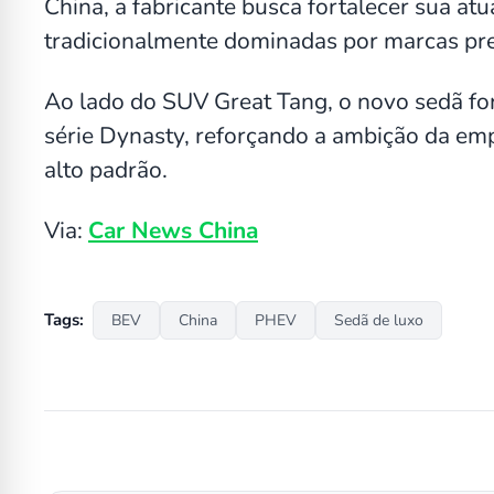
China, a fabricante busca fortalecer sua at
tradicionalmente dominadas por marcas pr
Ao lado do SUV Great Tang, o novo sedã for
série Dynasty, reforçando a ambição da em
alto padrão.
Via:
Car News China
Tags:
BEV
China
PHEV
Sedã de luxo