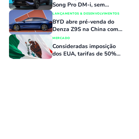
cm
Song Pro DM-i, sem
reajuste de preços, com
LANÇAMENTOS & DESENVOLVIMENTOS
várias atualizações e agora
BYD abre pré-venda do
flex
Denza Z9S na China com
promessa de carregamento
MERCADO
ultrarrápido
Consideradas imposição
dos EUA, tarifas de 50%
não conseguiram barrar
avanço dos carros chineses
no México