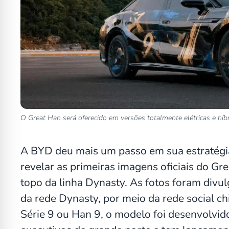
O Great Han será oferecido em versões totalmente elétricas e híb
A BYD deu mais um passo em sua estratég
revelar as primeiras imagens oficiais do Gr
topo da linha Dynasty. As fotos foram divu
da rede Dynasty, por meio da rede social 
Série 9 ou Han 9, o modelo foi desenvolvi