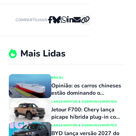
COMPARTILHAR:
Mais Lidas
BRASIL
Opinião: os carros chineses
estão dominando o
mercado porque
LANÇAMENTOS & DESENVOLVIMENTOS
simplesmente não têm
Jetour F700: Chery lança
concorrentes
picape híbrida plug-in com
capacidade de atravessar
LANÇAMENTOS & DESENVOLVIMENTOS
trechos alagados de até 90
BYD lança versão 2027 do