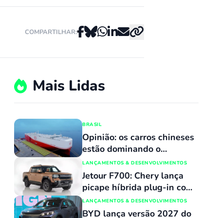
COMPARTILHAR:
Mais Lidas
BRASIL
Opinião: os carros chineses
estão dominando o
mercado porque
LANÇAMENTOS & DESENVOLVIMENTOS
simplesmente não têm
Jetour F700: Chery lança
concorrentes
picape híbrida plug-in com
capacidade de atravessar
LANÇAMENTOS & DESENVOLVIMENTOS
trechos alagados de até 90
BYD lança versão 2027 do