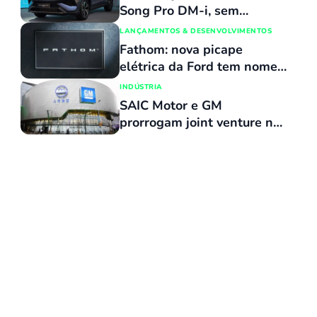
cm
Song Pro DM-i, sem
reajuste de preços, com
LANÇAMENTOS & DESENVOLVIMENTOS
várias atualizações e agora
Fathom: nova picape
flex
elétrica da Ford tem nome
revelado e custará o mesmo
INDÚSTRIA
que uma Maverick
SAIC Motor e GM
prorrogam joint venture na
China por 20 anos