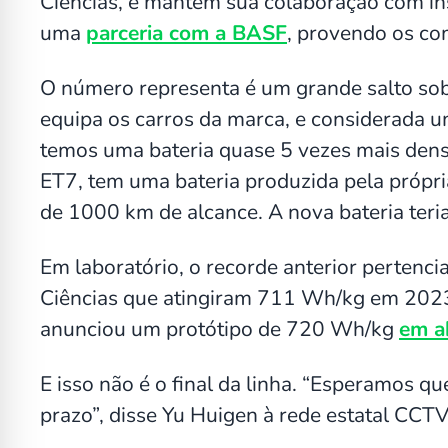
Ciências, e mantém sua colaboração com inst
uma
parceria com a BASF
, provendo os co
O número representa é um grande salto sob
equipa os carros da marca, e considerada 
temos uma bateria quase 5 vezes mais dens
ET7, tem uma bateria produzida pela próp
de 1000 km de alcance. A nova bateria teri
Em laboratório, o recorde anterior pertenc
Ciências que atingiram 711 Wh/kg em 202
anunciou um protótipo de 720 Wh/kg
em a
E isso não é o final da linha. “Esperamos 
prazo”, disse Yu Huigen à rede estatal CCTV