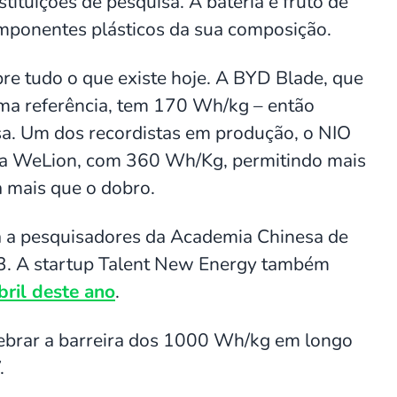
ituições de pesquisa. A bateria é fruto de
mponentes plásticos da sua composição.
re tudo o que existe hoje. A BYD Blade, que
uma referência, tem 170 Wh/kg – então
a. Um dos recordistas em produção, o NIO
ria WeLion, com 360 Wh/Kg, permitindo mais
a mais que o dobro.
ia a pesquisadores da Academia Chinesa de
3. A startup Talent New Energy também
bril deste ano
.
quebrar a barreira dos 1000 Wh/kg em longo
.