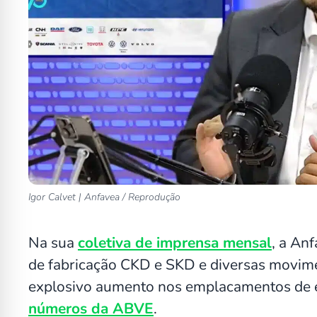
Igor Calvet | Anfavea / Reprodução
Na sua
coletiva de imprensa mensal
, a An
de fabricação CKD e SKD e diversas movime
explosivo aumento nos emplacamentos de el
números da ABVE
.