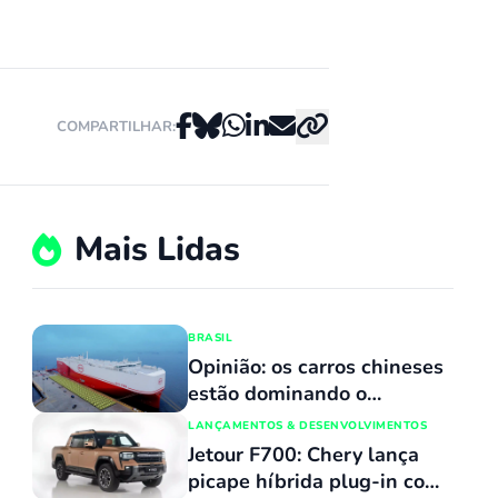
COMPARTILHAR:
Mais Lidas
BRASIL
Opinião: os carros chineses
estão dominando o
mercado porque
LANÇAMENTOS & DESENVOLVIMENTOS
simplesmente não têm
Jetour F700: Chery lança
concorrentes
picape híbrida plug-in com