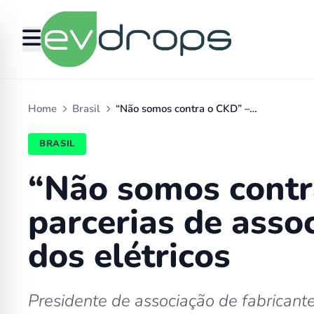
Home
Brasil
“Não somos contra o CKD” –…
BRASIL
“Não somos contr
parcerias de asso
dos elétricos
Presidente de associação de fabricante