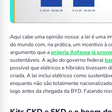
Aqui cabe uma opinião nossa: a lei é uma i
do mundo com, na prática, um incentivo à c
argumento que a
própria Anfavea já provo
sustentáveis. A ação do governo federal
be
possível que elétricos e híbridos tivessem d
criada. A lei inclui elétricos como sustentá
enquanto não são totalmente nacionalizado
logo antes da chegada da BYD. Falando ni
Kits CKD e SKD e o boom dos