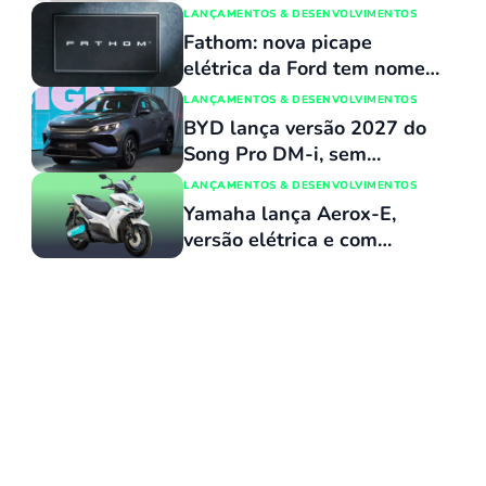
capacidade de atravessar
LANÇAMENTOS & DESENVOLVIMENTOS
trechos alagados de até 90
Fathom: nova picape
cm
elétrica da Ford tem nome
revelado e custará o mesmo
LANÇAMENTOS & DESENVOLVIMENTOS
que uma Maverick
BYD lança versão 2027 do
Song Pro DM-i, sem
reajuste de preços, com
LANÇAMENTOS & DESENVOLVIMENTOS
várias atualizações e agora
Yamaha lança Aerox-E,
flex
versão elétrica e com
baterias removíveis de sua
scooter vendida no Brasil,
pelo equivalente a R$ 15
mil