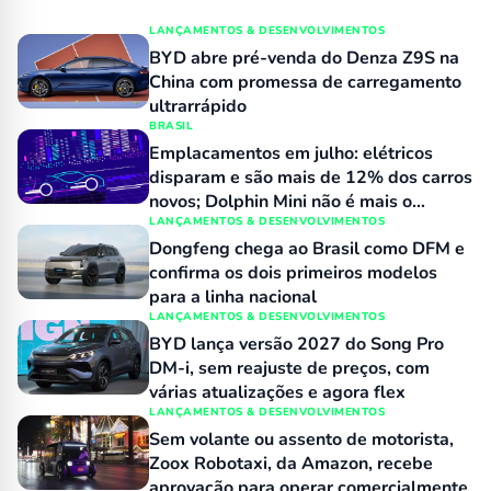
LANÇAMENTOS & DESENVOLVIMENTOS
BYD abre pré-venda do Denza Z9S na
China com promessa de carregamento
ultrarrápido
BRASIL
Emplacamentos em julho: elétricos
disparam e são mais de 12% dos carros
novos; Dolphin Mini não é mais o
número 1 no varejo
LANÇAMENTOS & DESENVOLVIMENTOS
Dongfeng chega ao Brasil como DFM e
confirma os dois primeiros modelos
para a linha nacional
LANÇAMENTOS & DESENVOLVIMENTOS
BYD lança versão 2027 do Song Pro
DM-i, sem reajuste de preços, com
várias atualizações e agora flex
LANÇAMENTOS & DESENVOLVIMENTOS
Sem volante ou assento de motorista,
Zoox Robotaxi, da Amazon, recebe
aprovação para operar comercialmente