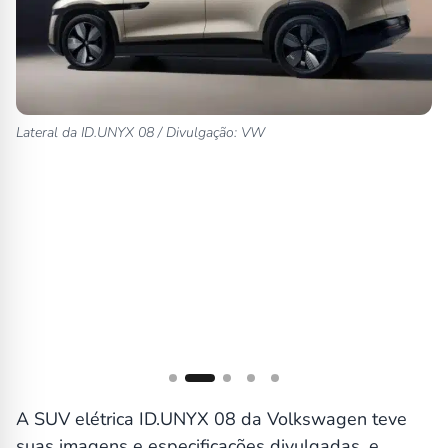
Tr
Lateral da ID.UNYX 08 / Divulgação: VW
A SUV elétrica ID.UNYX 08 da Volkswagen teve
suas imagens e especificações divulgadas, e