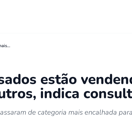
mais…
usados estão vendend
tros, indica consult
 passaram de categoria mais encalhada par