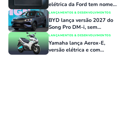
cm
elétrica da Ford tem nome
revelado e custará o mesmo
LANÇAMENTOS & DESENVOLVIMENTOS
que uma Maverick
BYD lança versão 2027 do
Song Pro DM-i, sem
reajuste de preços, com
LANÇAMENTOS & DESENVOLVIMENTOS
várias atualizações e agora
Yamaha lança Aerox-E,
flex
versão elétrica e com
baterias removíveis de sua
scooter vendida no Brasil,
pelo equivalente a R$ 15
mil