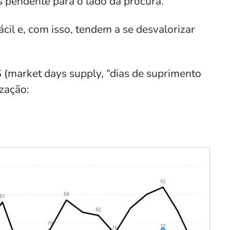
s pendente para o lado da procura.
il e, com isso, tendem a se desvalorizar
S (market days supply, “dias de suprimento
ização: