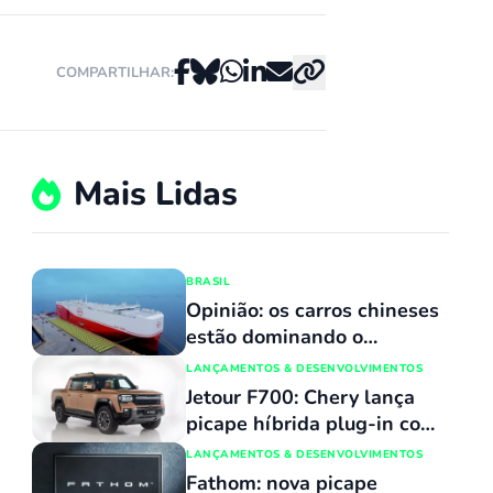
COMPARTILHAR:
Mais Lidas
BRASIL
Opinião: os carros chineses
estão dominando o
mercado porque
LANÇAMENTOS & DESENVOLVIMENTOS
simplesmente não têm
Jetour F700: Chery lança
concorrentes
picape híbrida plug-in com
capacidade de atravessar
LANÇAMENTOS & DESENVOLVIMENTOS
trechos alagados de até 90
Fathom: nova picape