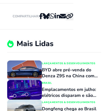
COMPARTILHAR:
Mais Lidas
LANÇAMENTOS & DESENVOLVIMENTOS
BYD abre pré-venda do
Denza Z9S na China com
promessa de carregamento
BRASIL
ultrarrápido
Emplacamentos em julho:
elétricos disparam e são
mais de 12% dos carros
LANÇAMENTOS & DESENVOLVIMENTOS
novos; Dolphin Mini não é
Dongfeng chega ao Brasil