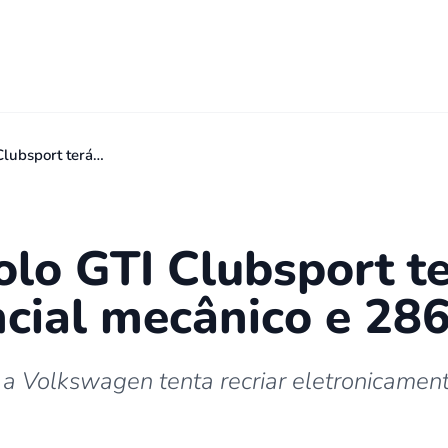
Clubsport terá…
olo GTI Clubsport t
ncial mecânico e 286
, a Volkswagen tenta recriar eletronicamen