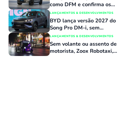
mais o número 1 no varejo
como DFM e confirma os
dois primeiros modelos
LANÇAMENTOS & DESENVOLVIMENTOS
para a linha nacional
BYD lança versão 2027 do
Song Pro DM-i, sem
reajuste de preços, com
LANÇAMENTOS & DESENVOLVIMENTOS
várias atualizações e agora
Sem volante ou assento de
flex
motorista, Zoox Robotaxi,
da Amazon, recebe
aprovação para operar
comercialmente