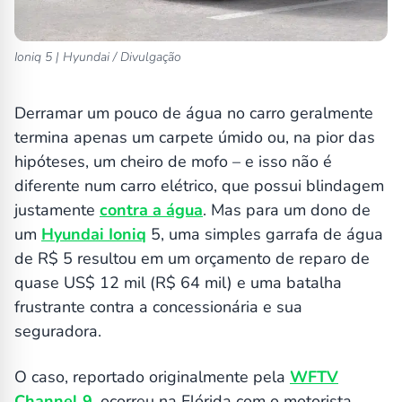
Ioniq 5 | Hyundai / Divulgação
Derramar um pouco de água no carro geralmente
termina apenas um carpete úmido ou, na pior das
hipóteses, um cheiro de mofo – e isso não é
diferente num carro elétrico, que possui blindagem
justamente
contra a água
. Mas para um dono de
um
Hyundai
Ioniq
5, uma simples garrafa de água
de R$ 5 resultou em um orçamento de reparo de
quase US$ 12 mil (R$ 64 mil) e uma batalha
frustrante contra a concessionária e sua
seguradora.
O caso, reportado originalmente pela
WFTV
Channel 9
, ocorreu na Flórida com o motorista