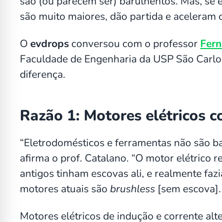
são (ou parecem ser) barulhentos. Mas, se 
são muito maiores, dão partida e aceleram
O
evdrops
conversou com o professor
Fer
Faculdade de Engenharia da USP São Carlos
diferença.
Razão 1: Motores elétricos 
“Eletrodomésticos e ferramentas não são ba
afirma o prof. Catalano. “O motor elétrico
antigos tinham escovas ali, e realmente fa
motores atuais são
brushless
[sem escova].
Motores elétricos de indução e corrente al