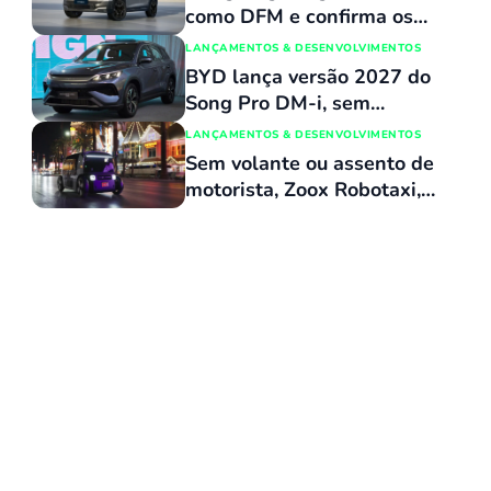
mais o número 1 no varejo
como DFM e confirma os
dois primeiros modelos
LANÇAMENTOS & DESENVOLVIMENTOS
para a linha nacional
BYD lança versão 2027 do
Song Pro DM-i, sem
reajuste de preços, com
LANÇAMENTOS & DESENVOLVIMENTOS
várias atualizações e agora
Sem volante ou assento de
flex
motorista, Zoox Robotaxi,
da Amazon, recebe
aprovação para operar
comercialmente