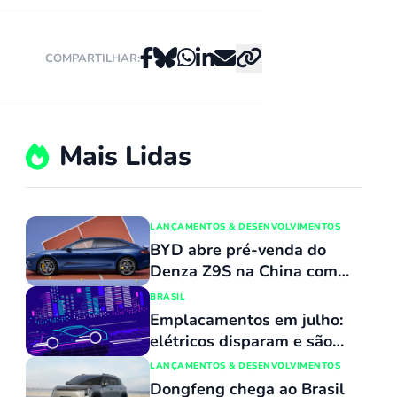
COMPARTILHAR:
Mais Lidas
LANÇAMENTOS & DESENVOLVIMENTOS
BYD abre pré-venda do
Denza Z9S na China com
promessa de carregamento
BRASIL
ultrarrápido
Emplacamentos em julho:
elétricos disparam e são
mais de 12% dos carros
LANÇAMENTOS & DESENVOLVIMENTOS
novos; Dolphin Mini não é
Dongfeng chega ao Brasil