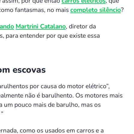
é assim, por que então
carros elétricos
, que
 como fantasmas, no mais
completo silêncio
?
nando
Martrini Catalano
, diretor da
, para entender por que existe essa
com escovas
rulhentos por causa do motor elétrico”,
 realmente não é barulhento. Os motores mais
zia um pouco mais de barulho, mas os
 ”
ternada, como os usados em carros e a