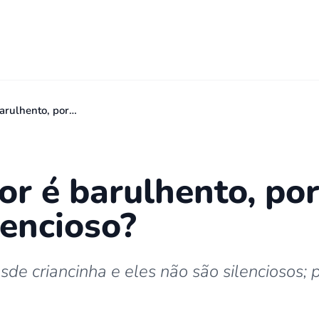
barulhento, por…
dor é barulhento, po
lencioso?
e criancinha e eles não são silenciosos; 