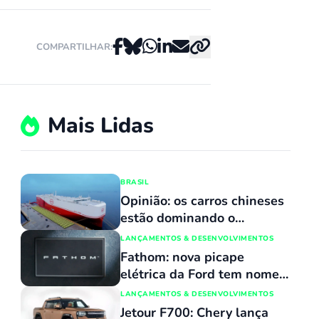
COMPARTILHAR:
Mais Lidas
BRASIL
Opinião: os carros chineses
estão dominando o
mercado porque
LANÇAMENTOS & DESENVOLVIMENTOS
simplesmente não têm
Fathom: nova picape
concorrentes
elétrica da Ford tem nome
revelado e custará o mesmo
LANÇAMENTOS & DESENVOLVIMENTOS
que uma Maverick
Jetour F700: Chery lança