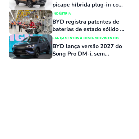
picape híbrida plug-in com
capacidade de atravessar
INDÚSTRIA
trechos alagados de até 90
BYD registra patentes de
cm
baterias de estado sólido e
mira produção para ano que
LANÇAMENTOS & DESENVOLVIMENTOS
vem
BYD lança versão 2027 do
Song Pro DM-i, sem
reajuste de preços, com
várias atualizações e agora
flex