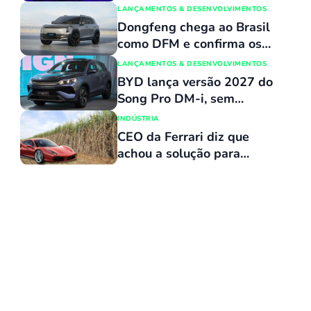
mais de 12% dos carros
LANÇAMENTOS & DESENVOLVIMENTOS
novos; Dolphin Mini não é
Dongfeng chega ao Brasil
mais o número 1 no varejo
como DFM e confirma os
dois primeiros modelos
LANÇAMENTOS & DESENVOLVIMENTOS
para a linha nacional
BYD lança versão 2027 do
Song Pro DM-i, sem
reajuste de preços, com
INDÚSTRIA
várias atualizações e agora
CEO da Ferrari diz que
flex
achou a solução para
manter a combustão
interna: biocombustíveis