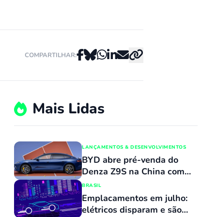
COMPARTILHAR:
Mais Lidas
LANÇAMENTOS & DESENVOLVIMENTOS
BYD abre pré-venda do
Denza Z9S na China com
promessa de carregamento
BRASIL
ultrarrápido
Emplacamentos em julho:
elétricos disparam e são