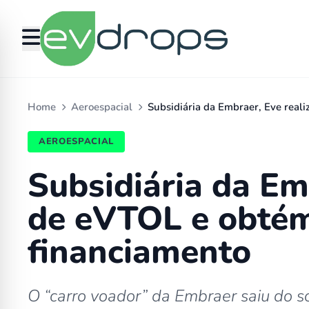
Home
Aeroespacial
Subsidiária da Embraer, Eve reali
AEROESPACIAL
Subsidiária da Em
de eVTOL e obtém
financiamento
O “carro voador” da Embraer saiu do s