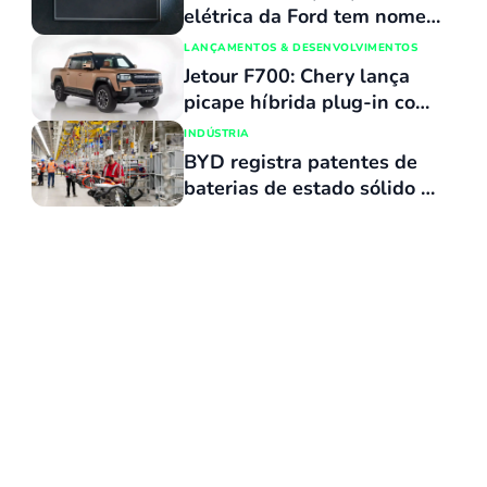
elétrica da Ford tem nome
revelado e custará o mesmo
LANÇAMENTOS & DESENVOLVIMENTOS
que uma Maverick
Jetour F700: Chery lança
picape híbrida plug-in com
capacidade de atravessar
INDÚSTRIA
trechos alagados de até 90
BYD registra patentes de
cm
baterias de estado sólido e
mira produção para ano que
vem