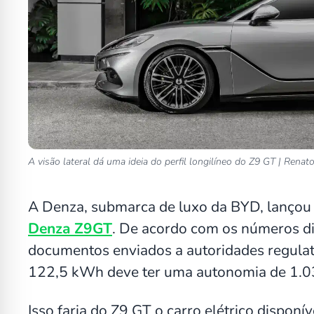
A visão lateral dá uma ideia do perfil longilíneo do Z9 GT | Renat
A Denza, submarca de luxo da BYD, lançou 
Denza Z9GT
. De acordo com os números d
documentos enviados a autoridades regulató
122,5 kWh deve ter uma autonomia de 1.0
Isso faria do Z9 GT o carro elétrico dispon