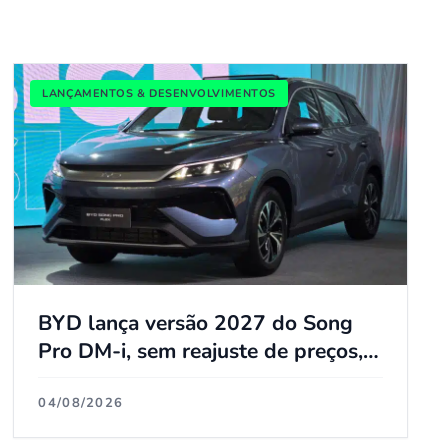
LANÇAMENTOS & DESENVOLVIMENTOS
BYD lança versão 2027 do Song
Pro DM-i, sem reajuste de preços,
com várias atualizações e agora
flex
04/08/2026