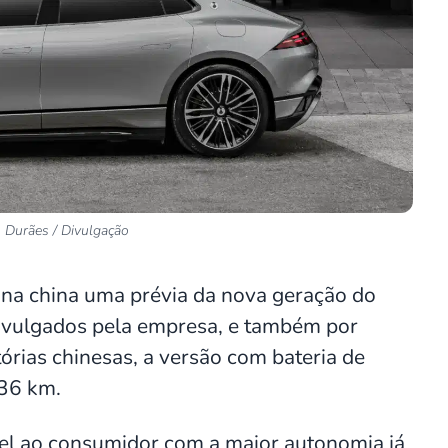
o Durães / Divulgação
na china uma prévia da nova geração do
ivulgados pela empresa, e também por
rias chinesas, a versão com bateria de
36 km.
ível ao consumidor com a maior autonomia já