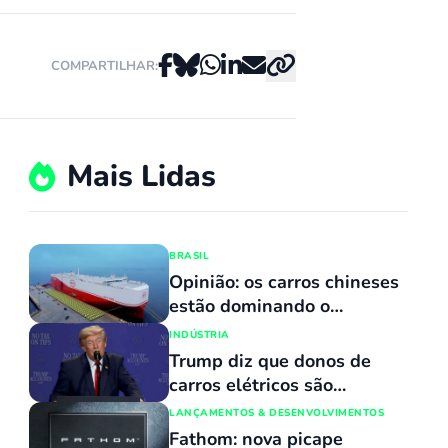
COMPARTILHAR:
Mais Lidas
BRASIL
Opinião: os carros chineses
estão dominando o
mercado porque
INDÚSTRIA
simplesmente não têm
Trump diz que donos de
concorrentes
carros elétricos são
“malucos” e que “têm uma
LANÇAMENTOS & DESENVOLVIMENTOS
doença”
Fathom: nova picape