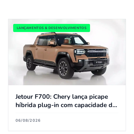
LANÇAMENTOS & DESENVOLVIMENTOS
Jetour F700: Chery lança picape
híbrida plug-in com capacidade de
atravessar trechos alagados de até
90 cm
06/08/2026