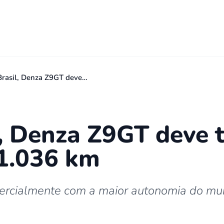
Brasil, Denza Z9GT deve…
, Denza Z9GT deve t
 1.036 km
mercialmente com a maior autonomia do mu