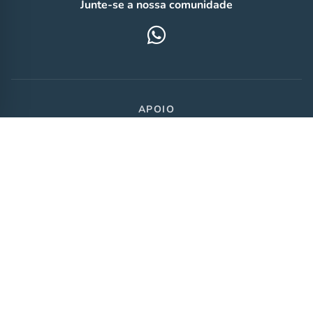
Junte-se a nossa comunidade
APOIO
Política de privacidade
|
Política de cookies
|
Termos de uso
© 2026 Agência FFF Comunicação LTDA
CNPJ 61.299.141/0001-41
Jornalista Responsável – Fábio Marton – MTB 41.699/SP