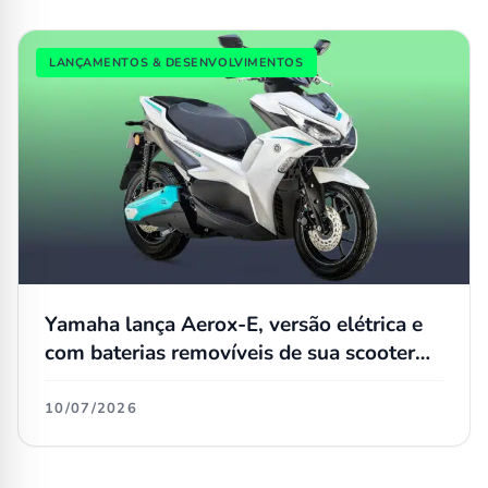
LANÇAMENTOS & DESENVOLVIMENTOS
Yamaha lança Aerox-E, versão elétrica e
com baterias removíveis de sua scooter
vendida no Brasil, pelo equivalente a R$
15 mil
10/07/2026