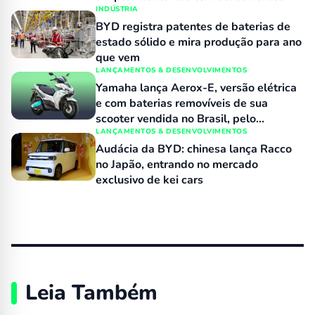
INDÚSTRIA
BYD registra patentes de baterias de
estado sólido e mira produção para ano
que vem
LANÇAMENTOS & DESENVOLVIMENTOS
Yamaha lança Aerox-E, versão elétrica
e com baterias removíveis de sua
scooter vendida no Brasil, pelo
equivalente a R$ 15 mil
LANÇAMENTOS & DESENVOLVIMENTOS
Audácia da BYD: chinesa lança Racco
no Japão, entrando no mercado
exclusivo de kei cars
Leia Também