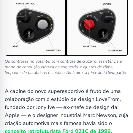
Os controles no volante, com controle de cruzeiro, assistência e
modo de condução elétrica na esquerda, e ajustes de clima,
limpador de parabrisas e suspensão à direita | Ferrari / Divulgação
A cabine do novo superesportivo é fruto de uma
colaboração com o estúdio de design LoveFrom,
fundado por Jony Ive — ex-chefe de design da
Apple — e o designer industrial Marc Newson, cuja
criação automotiva mais famosa havia sido o
conceito retrofuturista Ford 021C de 1999
.