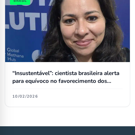
BRASIL
“Insustentável”: cientista brasileira alerta
para equívoco no favorecimento dos
biocombustíveis nas ações
governamentais
10/02/2026