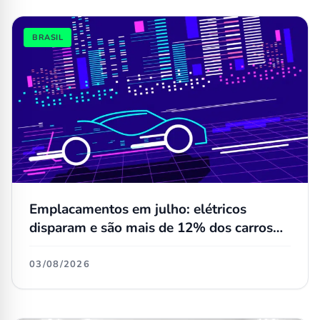
BRASIL
Emplacamentos em julho: elétricos
disparam e são mais de 12% dos carros
novos; Dolphin Mini não é mais o número
1 no varejo
03/08/2026