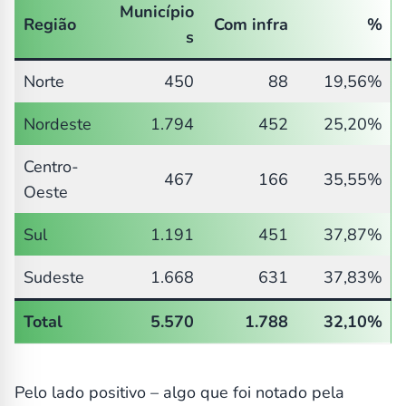
Município
Região
Com infra
%
s
Norte
450
88
19,56%
Nordeste
1.794
452
25,20%
Centro-
467
166
35,55%
Oeste
Sul
1.191
451
37,87%
Sudeste
1.668
631
37,83%
Total
5.570
1.788
32,10%
Pelo lado positivo – algo que foi notado pela