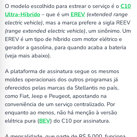
O modelo escolhido para estrear o serviço é o
C10
Ultra-Híbrido
– que é um
EREV
(extended range
electric vehicle)
, mas a marca prefere a sigla REEV
(range extended electric vehicle)
, um sinônimo. Um
EREV é um tipo de híbrido com motor elétrico e
gerador a gasolina, para quando acaba a bateria
(veja mais abaixo).
A plataforma de assinatura segue os mesmos
moldes operacionais dos outros programas já
oferecidos pelas marcas da Stellantis no país,
como Fiat, Jeep e Peugeot, apostando na
conveniência de um serviço centralizado. Por
enquanto ao menos, não há menção à versão
elétrica pura (
BEV
) do C10 por assinatura.
A mensalidade, que parte de R$ 5.000, funciona