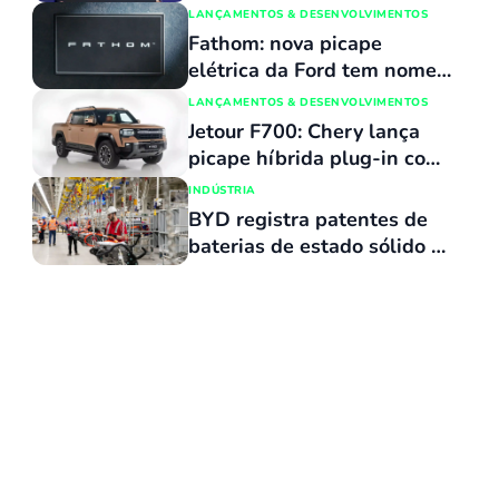
“malucos” e que “têm uma
LANÇAMENTOS & DESENVOLVIMENTOS
doença”
Fathom: nova picape
elétrica da Ford tem nome
revelado e custará o mesmo
LANÇAMENTOS & DESENVOLVIMENTOS
que uma Maverick
Jetour F700: Chery lança
picape híbrida plug-in com
capacidade de atravessar
INDÚSTRIA
trechos alagados de até 90
BYD registra patentes de
cm
baterias de estado sólido e
mira produção para ano que
vem