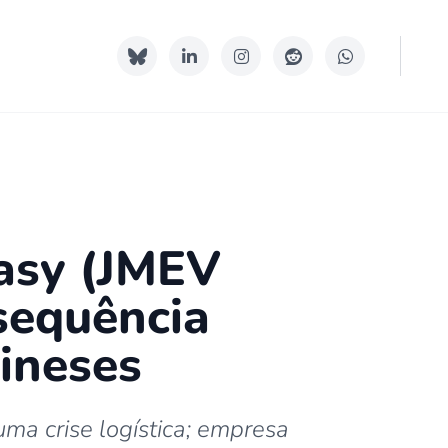
Easy (JMEV
sequência
hineses
ma crise logística; empresa