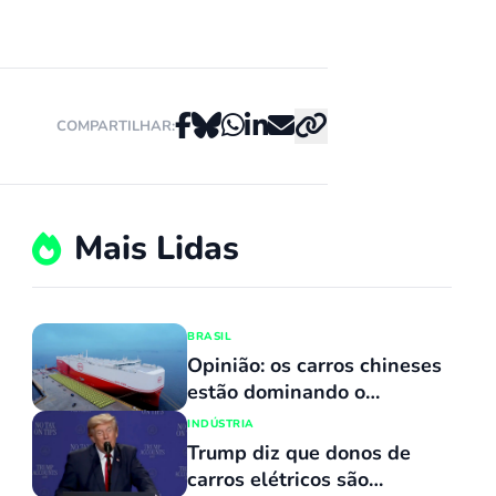
COMPARTILHAR:
Mais Lidas
BRASIL
Opinião: os carros chineses
estão dominando o
mercado porque
INDÚSTRIA
simplesmente não têm
Trump diz que donos de
concorrentes
carros elétricos são