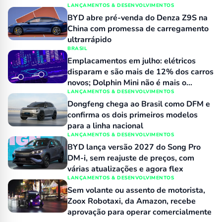
LANÇAMENTOS & DESENVOLVIMENTOS
BYD abre pré-venda do Denza Z9S na
China com promessa de carregamento
ultrarrápido
BRASIL
Emplacamentos em julho: elétricos
disparam e são mais de 12% dos carros
novos; Dolphin Mini não é mais o
número 1 no varejo
LANÇAMENTOS & DESENVOLVIMENTOS
Dongfeng chega ao Brasil como DFM e
confirma os dois primeiros modelos
para a linha nacional
LANÇAMENTOS & DESENVOLVIMENTOS
BYD lança versão 2027 do Song Pro
DM-i, sem reajuste de preços, com
várias atualizações e agora flex
LANÇAMENTOS & DESENVOLVIMENTOS
Sem volante ou assento de motorista,
Zoox Robotaxi, da Amazon, recebe
aprovação para operar comercialmente