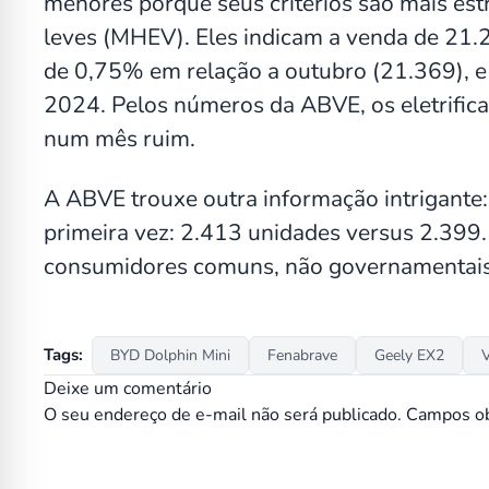
menores porque seus critérios são mais estr
leves (MHEV). Eles indicam a venda de 21.2
de 0,75% em relação a outubro (21.369),
2024. Pelos números da ABVE, os eletrific
num mês ruim.
A ABVE trouxe outra informação intrigante:
primeira vez: 2.413 unidades versus 2.399
consumidores comuns, não governamentais
Tags:
BYD Dolphin Mini
Fenabrave
Geely EX2
Deixe um comentário
O seu endereço de e-mail não será publicado.
Campos ob