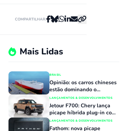
COMPARTILHAR:
Mais Lidas
BRASIL
Opinião: os carros chineses
estão dominando o
mercado porque
LANÇAMENTOS & DESENVOLVIMENTOS
simplesmente não têm
Jetour F700: Chery lança
concorrentes
picape híbrida plug-in com
capacidade de atravessar
LANÇAMENTOS & DESENVOLVIMENTOS
trechos alagados de até 90
Fathom: nova picape