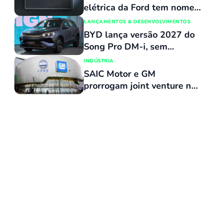
cm
elétrica da Ford tem nome
revelado e custará o mesmo
LANÇAMENTOS & DESENVOLVIMENTOS
que uma Maverick
BYD lança versão 2027 do
Song Pro DM-i, sem
reajuste de preços, com
INDÚSTRIA
várias atualizações e agora
SAIC Motor e GM
flex
prorrogam joint venture na
China por 20 anos