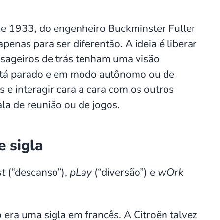
e 1933, do engenheiro Buckminster Fuller
penas para ser diferentão. A ideia é liberar
assageiros de trás tenham uma visão
está parado e em modo autônomo ou de
s e interagir cara a cara com os outros
la de reunião ou de jogos.
e sigla
st
(“descanso”),
pLay
(“diversão”) e
wOrk
 era uma sigla em francês. A Citroën talvez