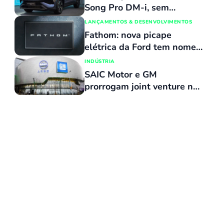
cm
Song Pro DM-i, sem
reajuste de preços, com
LANÇAMENTOS & DESENVOLVIMENTOS
várias atualizações e agora
Fathom: nova picape
flex
elétrica da Ford tem nome
revelado e custará o mesmo
INDÚSTRIA
que uma Maverick
SAIC Motor e GM
prorrogam joint venture na
China por 20 anos
 de lado, com as portas abertas | Citroën / Divulgação