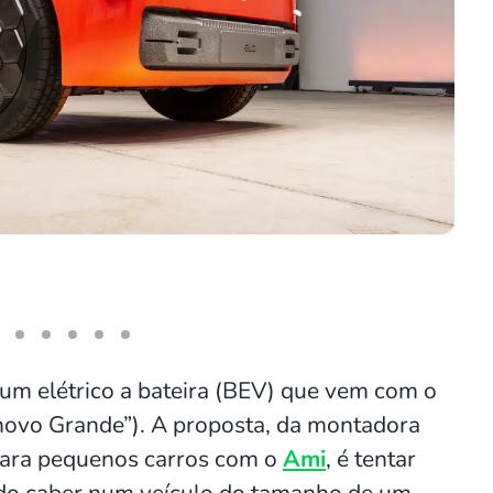
Visto
 um elétrico a bateira (BEV) que vem com o
novo Grande”). A proposta, da montadora
para pequenos carros com o
Ami
, é tentar
endo caber num veículo do tamanho de um