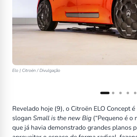
Elo | Citroën / Divulgação
Revelado hoje (9), o Citroën ELO Concept é
slogan
Small is the new Big
(“Pequeno é o 
que já havia demonstrado grandes planos 
aproveitar o espaço de forma radical, faz