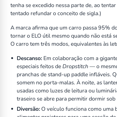
tenha se excedido nessa parte de, ao tentar
tentado refundar o conceito de sigla.)
A marca afirma que um carro passa 95% do
tornar o ELO útil mesmo quando não está se 
O carro tem três modos, equivalentes às let
Descanso:
Em colaboração com a gigante
especiais feitos de
Dropstitch
— o mesmo m
pranchas de stand-up paddle infláveis. 
somem no porta-malas. À noite, as lante
usadas como luzes de leitura ou luminár
traseiro se abre para permitir dormir sob 
Diversão:
O veículo funciona como uma ba
alimentar projetores para uma sessão de 