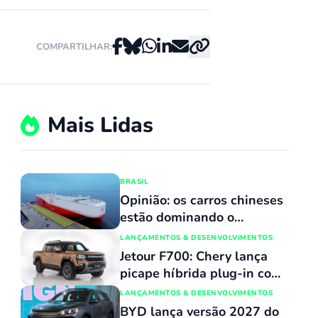
COMPARTILHAR:
Mais Lidas
BRASIL
Opinião: os carros chineses
estão dominando o
mercado porque
LANÇAMENTOS & DESENVOLVIMENTOS
simplesmente não têm
Jetour F700: Chery lança
concorrentes
picape híbrida plug-in com
capacidade de atravessar
LANÇAMENTOS & DESENVOLVIMENTOS
trechos alagados de até 90
BYD lança versão 2027 do