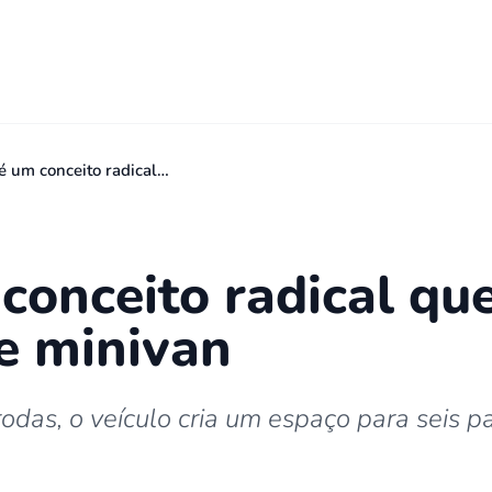
é um conceito radical…
conceito radical qu
de minivan
odas, o veículo cria um espaço para seis p