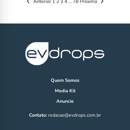
Paginação
Anterior
1
2
3
4
…
78
Próxima
de
posts
Quem Somos
Media Kit
Anuncie
Contato:
redacao@evdrops.com.br