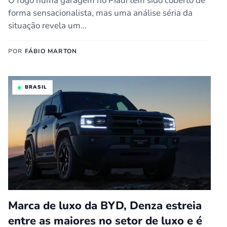
O fogo numa garagem no Piauí tem sido coberto de
forma sensacionalista, mas uma análise séria da
situação revela um…
POR
FÁBIO MARTON
BRASIL
Marca de luxo da BYD, Denza estreia
entre as maiores no setor de luxo e é