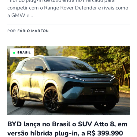
Híbrido plug-in de luxo entra no mercado para
competir com o Range Rover Defender e rivais como
a GMW e…
POR
FÁBIO MARTON
BRASIL
BYD lança no Brasil o SUV Atto 8, em
versão híbrida plug-in, a R$ 399.990