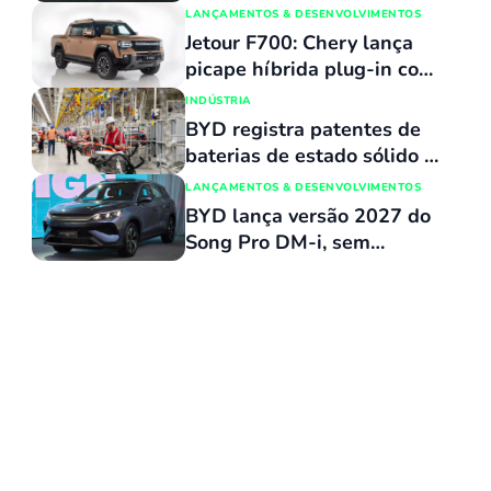
revelado e custará o mesmo
LANÇAMENTOS & DESENVOLVIMENTOS
que uma Maverick
Jetour F700: Chery lança
picape híbrida plug-in com
capacidade de atravessar
INDÚSTRIA
trechos alagados de até 90
BYD registra patentes de
cm
baterias de estado sólido e
mira produção para ano que
LANÇAMENTOS & DESENVOLVIMENTOS
vem
BYD lança versão 2027 do
Song Pro DM-i, sem
reajuste de preços, com
várias atualizações e agora
flex