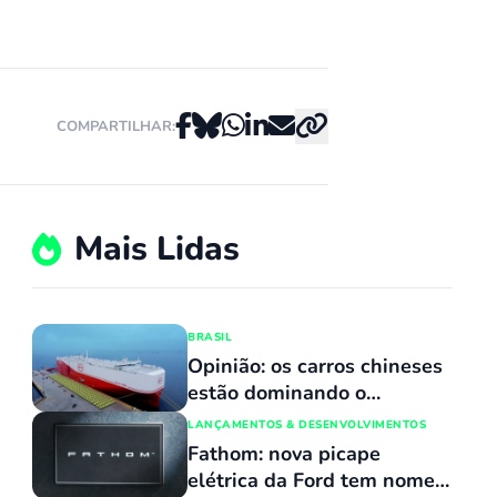
COMPARTILHAR:
Mais Lidas
BRASIL
Opinião: os carros chineses
estão dominando o
mercado porque
LANÇAMENTOS & DESENVOLVIMENTOS
simplesmente não têm
Fathom: nova picape
concorrentes
elétrica da Ford tem nome